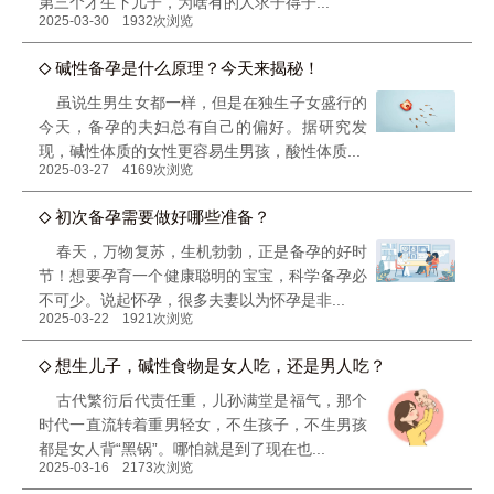
第三个才生下儿子，为啥有的人求子得子...
2025-03-30 1932次浏览
碱性备孕是什么原理？今天来揭秘！
虽说生男生女都一样，但是在独生子女盛行的
今天，备孕的夫妇总有自己的偏好。据研究发
现，碱性体质的女性更容易生男孩，酸性体质...
2025-03-27 4169次浏览
初次备孕需要做好哪些准备？
春天，万物复苏，生机勃勃，正是备孕的好时
节！想要孕育一个健康聪明的宝宝，科学备孕必
不可少。说起怀孕，很多夫妻以为怀孕是非...
2025-03-22 1921次浏览
想生儿子，碱性食物是女人吃，还是男人吃？​
古代繁衍后代责任重，儿孙满堂是福气，那个
时代一直流转着重男轻女，不生孩子，不生男孩
都是女人背“黑锅”。哪怕就是到了现在也...
2025-03-16 2173次浏览