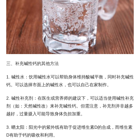
三、补充碱性钙的其他方法
1. 碱性水：饮用碱性水可以帮助身体维持酸碱平衡，同时补充碱性
钙。可以选择市面上的碱性水，也可以自己在家制作。
2. 碱性补充剂：在医生或营养师的建议下，可以适当使用碱性补充
剂（如：天然碱性改）来补充碱性钙。但需注意，补充剂并非越多
越好，过量摄入可能导致身体负担加重。
3. 晒太阳：阳光中的紫外线有助于促进维生素D的合成，而维生素
D有助于钙的吸收和利用。