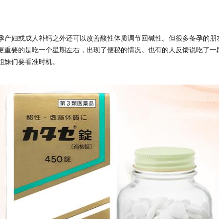
孕产妇‎或成人补钙‎之‎外还可‎以‎改善‎酸性‎体质‎调节‎回‎碱性。但很多
更重要的是吃一个星期左右，出现了便秘的情况。也有的人反馈说吃了一
姐妹们要看准时机。