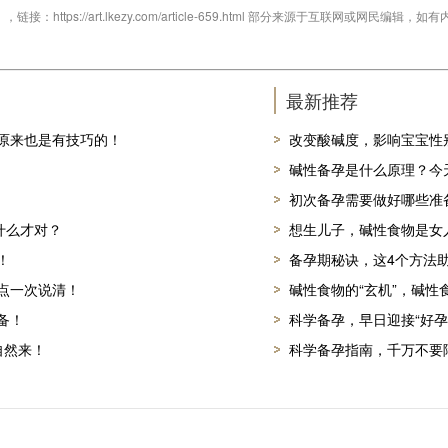
ttps://art.lkezy.com/article-659.html 部分来源于互联网或网
最新推荐
原来也是有技巧的！
改变酸碱度，影响宝宝性
碱性备孕是什么原理？今
初次备孕需要做好哪些准
什么才对？
想生儿子，碱性食物是女
！
备孕期秘诀，这4个方法
点一次说清！
碱性食物的“玄机”，碱性
备！
科学备孕，早日迎接“好孕
自然来！
科学备孕指南，千万不要