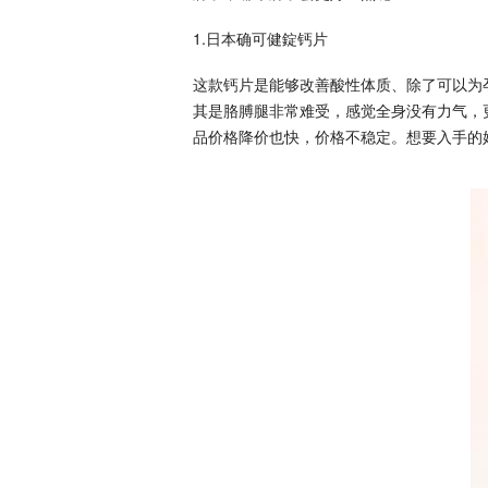
1.日本确可健錠钙片
这款钙片是能够‎改善酸‎性‎体质、除‎了可以为
其是胳膊腿非常难受，感觉全身没有力气，
品价格降价也快，价格不稳定。想要入手的