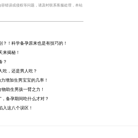
民编辑，如有内容错误或侵权等问题，请及时联系客服处理，本站
别？！科学备孕原来也是有技巧的！
天来揭秘！
备？
人吃，还是男人吃？​
助力增加生男宝宝的几率！
食物助生男孩一臂之力！
”，备孕期间吃什么才对？
陷入这八个误区！